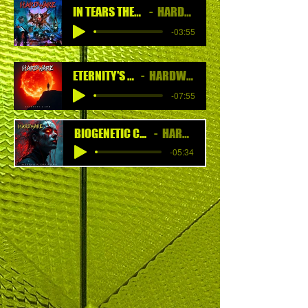
IN TEARS THEY'LL DIE
HARDWARE
-03:55
ETERNITY'S END
HARDWARE
-07:55
BIOGENETIC CONFUSION
HARDWARE
-05:34