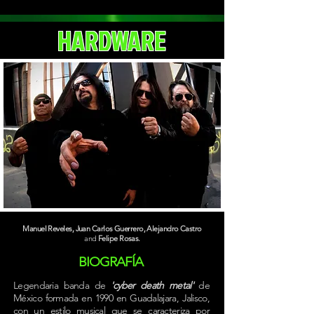
HARDWARE
Manuel Reveles, Juan Carlos Guerrero,
Alejandro Castro
and
Felipe Rosas.
BIOGRAFÍA
Legendaria banda de
'cyber death metal'
de
México formada en 1990 en Guadalajara, Jalisco,
con un estilo musical que se caracteriza por