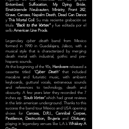
Entombed
,
Suffocation
,
My Dying
Bride
,
Einstürzende
Neubauten
,
Ministry
,
Front 242
,
Grave
,
Carcass
,
Napalm
Death
,
Dead Can Dance
y
This Mortal Coil
. Su más reciente grabación se
titula
"Back to the Vortex"
y fue editada por el
sello
American Line Prods
.
Legendary
cyber death
band from Mexico
formed in 1990 in Guadalajara, Jalisco, with a
musical style that is characterized by merging
death metal with industrial, gothic and pre-
hispanic sounds.
At the beginning of the 90s,
Hardware
released a
cassette titled
‘Cyber Death’
that included
macabre and futuristic music, with ambient
keyboards, guttural vocals, extraneous sounds
and references to technology, death and
obscurity. A few years later they recorded the 7
inches ep
‘Souls Vortex’
which had great reviews
in the latin american underground. Thanks to this
success the band tour México and USA opening
shows for
Carcass, D.R.I., Cannibal Corpse,
Pestilence, Destruction, Brujeria
and
Obituary
,
playing in legendary venues like L.A.’s
Whiskey A
Go Go
.