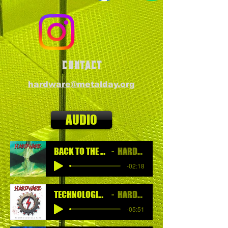
CONTACT
hardware@metalday.org
AUDIO
BACK TO THE VORTEX
HARDWARE
-02:18
TECHNOLOGICAL FATE
HARDWARE
-05:51