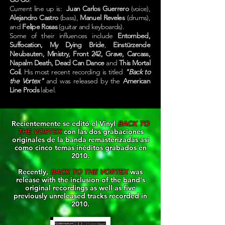
Current line up is:
Juan Carlos Guerrero
(voice),
Alejandro Castro
(bass),
Manuel Reveles
(drums),
and
Felipe Rosas
(guitar and keyboards).
Some of their influences include
Entombed,
Suffocation, My Dying Bride
,
Einstürzende
Neubauten, Ministry, Front 242, Grave, Carcass,
Napalm Death,
Dead Can Dance
and
This Mortal
Coil.
His most recent recording is titled
"Back to
the Vortex"
and was released by the
American
Line Prods
l
abel.
Recientemente se editó el Vinyl
BACK TO
THE VORTEX
con las dos grabaciones
originales de la banda remasterizadas así
como cinco temas inéditos grabados en
2010.
Recently,
BACK TO THE VORTEX
was
release with the inclusion of the band's
original recordings as well as five
previously unreleased tracks recorded in
2010.