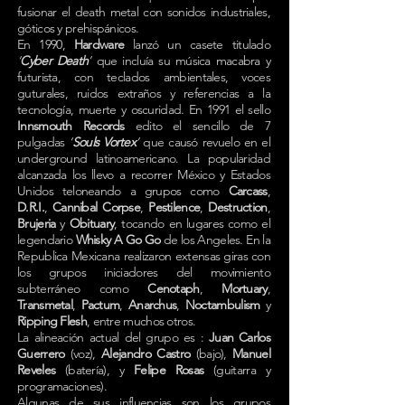
fusionar el death metal con sonidos industriales,
góticos y prehispánicos.
En 1990,
Hardware
lanzó un casete titulado
‘
Cyber Death
’
que incluía su música macabra y
futurista, con teclados ambientales, voces
guturales, ruidos extraños y referencias a la
tecnología, muerte y oscuridad. En 1991 el sello
Innsmouth Records
edito el sencillo de 7
pulgadas
‘
Souls Vortex
’
que causó revuelo en el
underground latinoamericano. La popularidad
alcanzada los llevo a recorrer México y Estados
Unidos teloneando a grupos como
Carcass
,
D.R.I.
,
Cannibal Corpse
,
Pestilence
,
Destruction
,
Brujeria
y
Obituary
, tocando en lugares como el
legendario
Whisky A Go Go
de los Angeles. En la
Republica Mexicana realizaron extensas giras con
los grupos iniciadores del movimiento
subterráneo como
Cenotaph
,
Mortuary
,
Transmetal
,
Pactum
,
Anarchus
,
Noctambulism
y
Ripping Flesh
, entre muchos otros.
La alineación actual del grupo es :
Juan Carlos
Guerrero
(voz),
Alejandro Castro
(bajo),
Manuel
Reveles
(batería), y
Felipe Rosas
(guitarra y
programaciones).
Algunas de sus influencias son los grupos