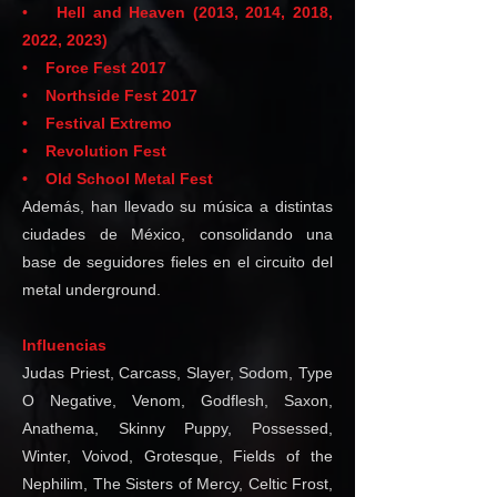
•
Hell and Heaven (2013, 2014, 2018,
2022, 2023)
• Force Fest 2017
• Northside Fest 2017
• Festival Extremo
• Revolution Fest
• Old School Metal Fest
Además, han llevado su música a distintas
ciudades de México, consolidando una
base de seguidores fieles en el circuito del
metal underground.
Influencias
Judas Priest, Carcass, Slayer, Sodom, Type
O Negative, Venom, Godflesh, Saxon,
Anathema, Skinny Puppy, Possessed,
Winter, Voivod, Grotesque, Fields of the
Nephilim, The Sisters of Mercy, Celtic Frost,