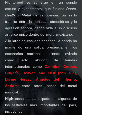
Nightbreed se sumerge en un sonido
oscuro y experimental que fusiona
Doom,
Death y Metal de vanguardia
. Su estilo
transita entre la densidad atmosférica y la
agresión sonora, dando vida a un discurso
artístico único dentro del metal mexicano.
A lo largo de casi dos décadas, la banda ha
mantenido una sólida presencia en los
escenarios nacionales, siendo invitada
como acto abridor de bandas
internacionales como
Cannibal Corpse,
Brujería, Heaven and Hell (con Dio),
Divine Heresy, Ángeles del Infierno,
Sodom
, entre otros íconos del metal
mundial.
Nightbreed
ha participado en algunos de
los festivales más importantes del país,
incluyendo: